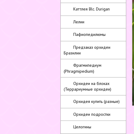
Каттлея Blc. Durigan
Лелии
Пафиопедилюмы
Предзаказ орхидеи
Бразилии
Фрагмипедиум
(Phragmipedium)
Орхидеи на блоках
(Террариумные орхидеи)
Орхидея купить (разные)
Орхидеи подростки
Целогины