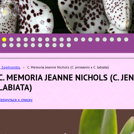
1
2
3
4
5
6
7
8
9
10
11
12
13
14
15
16
17
18
19
20
21
22
23
24
25
26
27
28
, Sophronitis.
›
C. Memoria Jeanne Nichols (C. jenmanni x C. labiata)
C. MEMORIA JEANNE NICHOLS (C. JEN
LABIATA)
Вернуться к списку