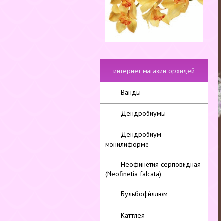
интернет магазин орхидей
Ванды
Дендробиумы
Дендробиум
монилиформе
Неофинетия серповидная
(Neofinetia falcata)
Бульбофи́ллюм
Каттлея