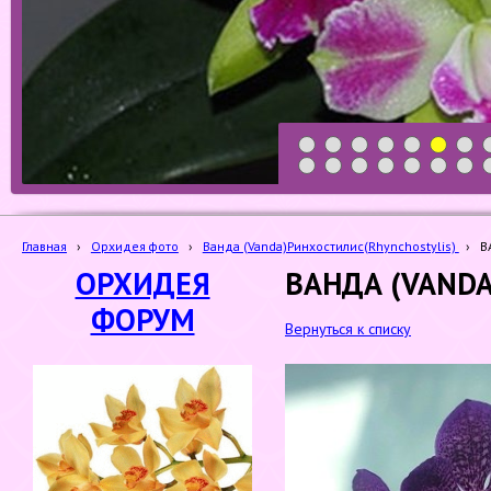
1
2
3
4
5
6
7
19
20
21
22
23
24
25
Главная
›
Орхидея фото
›
Ванда (Vanda)Ринхостилис(Rhynchostylis)
›
В
ОРХИДЕЯ
ВАНДА (VANDA
ФОРУМ
Вернуться к списку