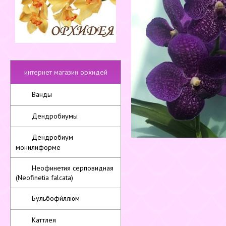
интернет магазин орхидей
Ванды
Дендробиумы
Дендробиум
монилиформе
Неофинетия серповидная
(Neofinetia falcata)
Бульбофи́ллюм
Каттлея