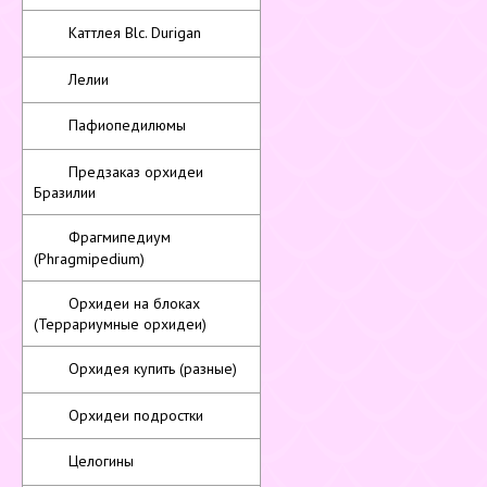
Каттлея Blc. Durigan
Лелии
Пафиопедилюмы
Предзаказ орхидеи
Бразилии
Фрагмипедиум
(Phragmipedium)
Орхидеи на блоках
(Террариумные орхидеи)
Орхидея купить (разные)
Орхидеи подростки
Целогины