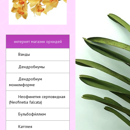
интернет магазин орхидей
Ванды
Дендробиумы
Дендробиум
монилиформе
Неофинетия серповидная
(Neofinetia falcata)
Бульбофи́ллюм
Каттлея