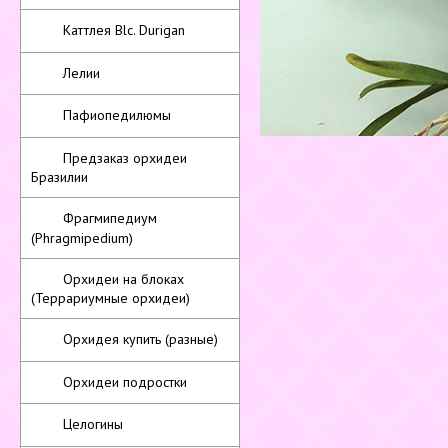
Каттлея Blc. Durigan
Лелии
Пафиопедилюмы
Предзаказ орхидеи
Бразилии
Фрагмипедиум
(Phragmipedium)
Орхидеи на блоках
(Террариумные орхидеи)
Орхидея купить (разные)
Орхидеи подростки
Целогины