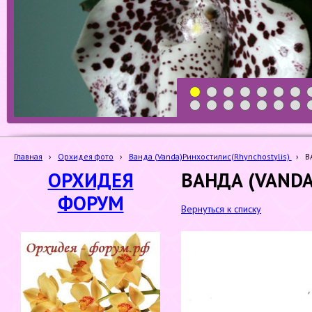
1
2
3
4
5
6
7
19
20
21
22
23
24
25
Главная
›
Орхидея фото
›
Ванда (Vanda)Ринхостилис(Rhynchostylis)
›
В
ОРХИДЕЯ
ВАНДА (VANDA
ФОРУМ
Вернуться к списку