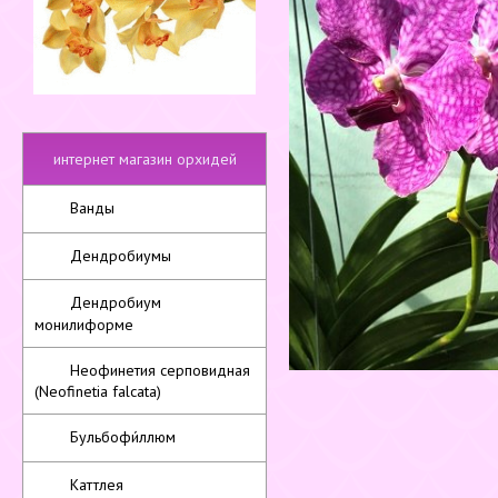
интернет магазин орхидей
Ванды
Дендробиумы
Дендробиум
монилиформе
Неофинетия серповидная
(Neofinetia falcata)
Бульбофи́ллюм
Каттлея