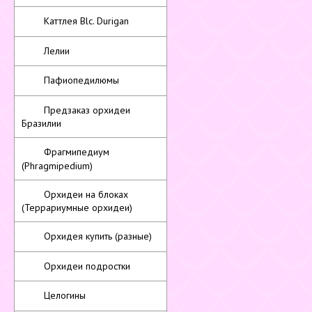
Каттлея Blc. Durigan
Лелии
Пафиопедилюмы
Предзаказ орхидеи
Бразилии
Фрагмипедиум
(Phragmipedium)
Орхидеи на блоках
(Террариумные орхидеи)
Орхидея купить (разные)
Орхидеи подростки
Целогины