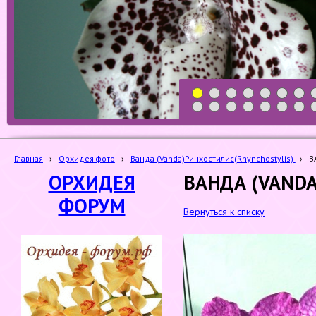
1
2
3
4
5
6
7
19
20
21
22
23
24
25
Главная
›
Орхидея фото
›
Ванда (Vanda)Ринхостилис(Rhynchostylis)
›
В
ОРХИДЕЯ
ВАНДА (VANDA 
ФОРУМ
Вернуться к списку