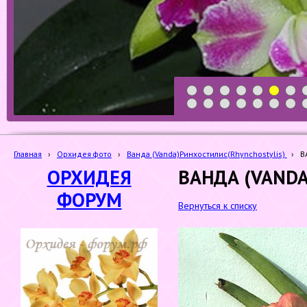
1
2
3
4
5
6
7
19
20
21
22
23
24
25
Главная
›
Орхидея фото
›
Ванда (Vanda)Ринхостилис(Rhynchostylis)
›
В
ОРХИДЕЯ
ВАНДА (VANDA
ФОРУМ
Вернуться к списку