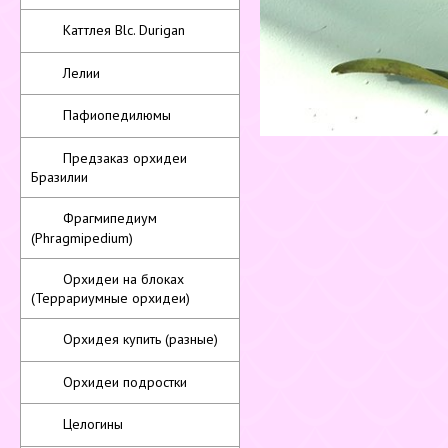
Каттлея Blc. Durigan
Лелии
Пафиопедилюмы
Предзаказ орхидеи
Бразилии
Фрагмипедиум
(Phragmipedium)
Орхидеи на блоках
(Террариумные орхидеи)
Орхидея купить (разные)
Орхидеи подростки
Целогины