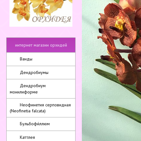
интернет магазин орхидей
Ванды
Дендробиумы
Дендробиум
монилиформе
Неофинетия серповидная
(Neofinetia falcata)
Бульбофи́ллюм
Каттлея