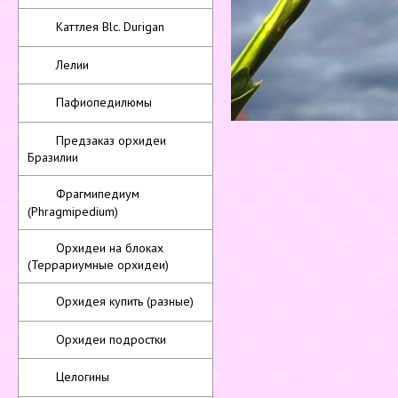
Каттлея Blc. Durigan
Лелии
Пафиопедилюмы
Предзаказ орхидеи
Бразилии
Фрагмипедиум
(Phragmipedium)
Орхидеи на блоках
(Террариумные орхидеи)
Орхидея купить (разные)
Орхидеи подростки
Целогины