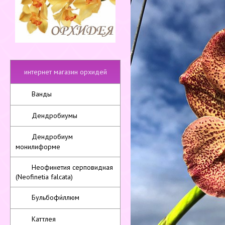
интернет магазин орхидей
Ванды
Дендробиумы
Дендробиум
монилиформе
Неофинетия серповидная
(Neofinetia falcata)
Бульбофи́ллюм
Каттлея