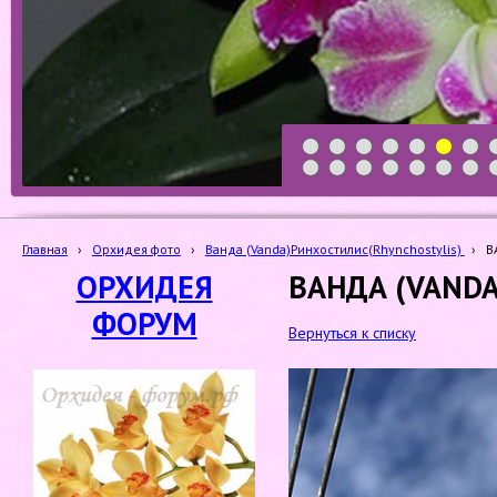
1
2
3
4
5
6
7
19
20
21
22
23
24
25
Главная
›
Орхидея фото
›
Ванда (Vanda)Ринхостилис(Rhynchostylis)
›
В
ОРХИДЕЯ
ВАНДА (VANDA
ФОРУМ
Вернуться к списку