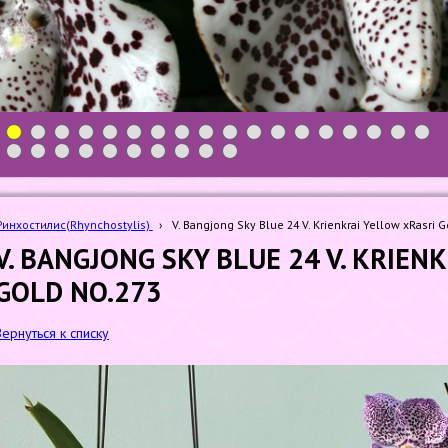
1
2
3
4
5
6
7
8
9
10
11
12
13
14
15
16
17
18
19
20
21
22
23
24
25
26
27
28
Ринхостилис(Rhynchostylis)
›
V. Bangjong Sky Blue 24 V. Krienkrai Yellow xRasri 
V. BANGJONG SKY BLUE 24 V. KRIEN
GOLD NO.273
Вернуться к списку