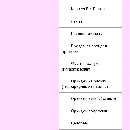
Каттлея Blc. Durigan
Лелии
Пафиопедилюмы
Предзаказ орхидеи
Бразилии
Фрагмипедиум
(Phragmipedium)
Орхидеи на блоках
(Террариумные орхидеи)
Орхидея купить (разные)
Орхидеи подростки
Целогины