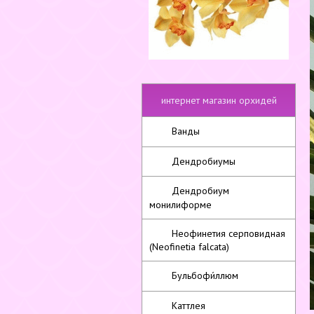
интернет магазин орхидей
Ванды
Дендробиумы
Дендробиум
монилиформе
Неофинетия серповидная
(Neofinetia falcata)
Бульбофи́ллюм
Каттлея