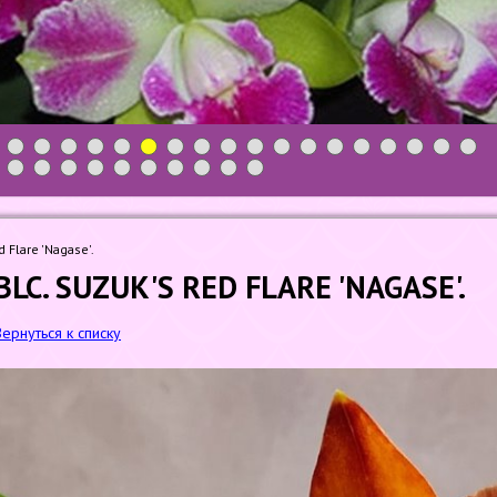
1
2
3
4
5
6
7
8
9
10
11
12
13
14
15
16
17
18
19
20
21
22
23
24
25
26
27
28
d Flare 'Nagase'.
BLC. SUZUK'S RED FLARE 'NAGASE'.
Вернуться к списку