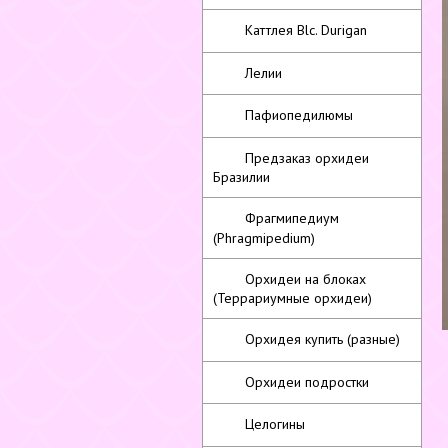
Каттлея Blc. Durigan
Лелии
Пафиопедилюмы
Предзаказ орхидеи
Бразилии
Фрагмипедиум
(Phragmipedium)
Орхидеи на блоках
(Террариумные орхидеи)
Орхидея купить (разные)
Орхидеи подростки
Целогины