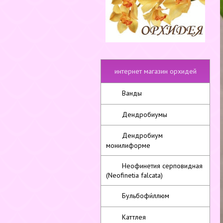
интернет магазин орхидей
Ванды
Дендробиумы
Дендробиум
монилиформе
Неофинетия серповидная
(Neofinetia falcata)
Бульбофи́ллюм
Каттлея