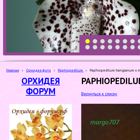
1
2
3
4
5
6
7
19
20
21
22
23
24
25
Главная
›
Орхидея фото
›
Paphiopedilum
›
Paphiopedilum hangianum x 
ОРХИДЕЯ
PAPHIOPEDILU
ФОРУМ
Вернуться к списку