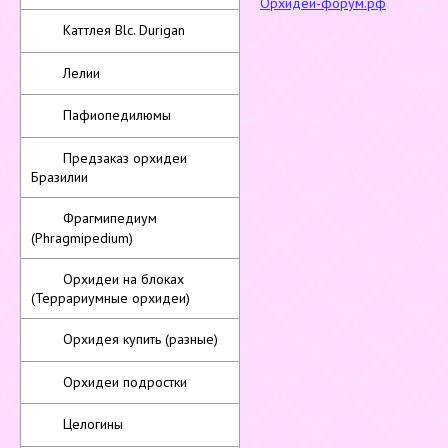
Орхидеи-форум.рф
Каттлея Blc. Durigan
Лелии
Пафиопедилюмы
Предзаказ орхидеи
Бразилии
Фрагмипедиум
(Phragmipedium)
Орхидеи на блоках
(Террариумные орхидеи)
Орхидея купить (разные)
Орхидеи подростки
Целогины