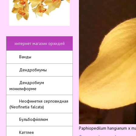
интернет магазин орхидей
Ванды
Дендробиумы
Дендробиум
монилиформе
Неофинетия серповидная
(Neofinetia falcata)
Бульбофи́ллюм
Paphiopedilum hangianum x m
Каттлея