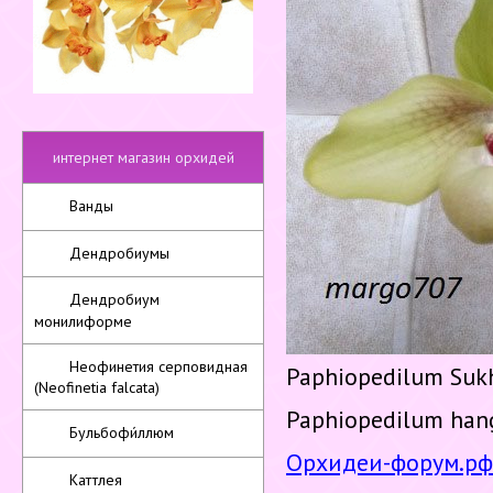
интернет магазин орхидей
Ванды
Дендробиумы
Дендробиум
монилиформе
Неофинетия серповидная
Paphiopedilum Sukh
(Neofinetia falcata)
Paphiopedilum han
Бульбофи́ллюм
Орхидеи-форум.рф
Каттлея