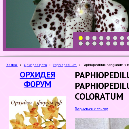
1
2
3
4
5
6
7
19
20
21
22
23
24
25
Главная
›
Орхидея фото
›
Paphiopedilum
›
Paphiopedilum hangianum x m
ОРХИДЕЯ
PAPHIOPEDIL
ФОРУМ
PAPHIOPEDIL
COLORATUM
Вернуться к списку