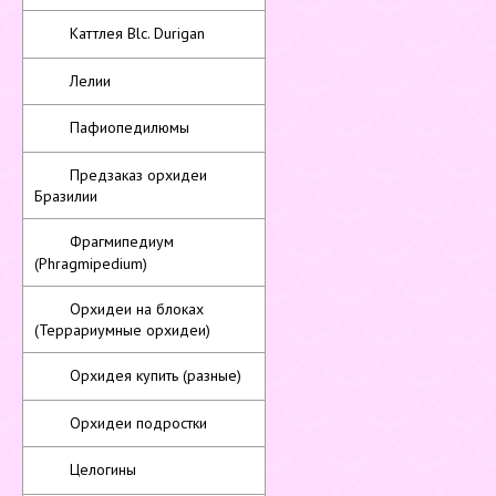
Каттлея Blc. Durigan
Лелии
Пафиопедилюмы
Предзаказ орхидеи
Бразилии
Фрагмипедиум
(Phragmipedium)
Орхидеи на блоках
(Террариумные орхидеи)
Орхидея купить (разные)
Орхидеи подростки
Целогины