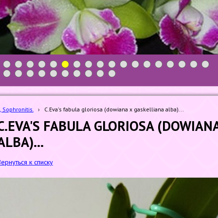
1
2
3
4
5
6
7
8
9
10
11
12
13
14
15
16
17
18
19
20
21
22
23
24
25
26
27
28
, Sophronitis.
›
C.Eva's fabula gloriosa (dowiana x gaskelliana alba)...
C.EVA'S FABULA GLORIOSA (DOWIAN
ALBA)...
Вернуться к списку