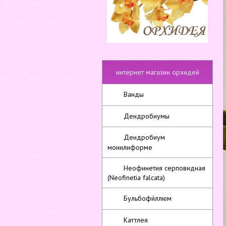
интернет магазин орхидей
Ванды
Дендробиумы
Дендробиум
монилиформе
Неофинетия серповидная
(Neofinetia falcata)
Бульбофи́ллюм
Каттлея