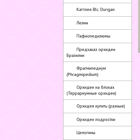
Каттлея Blc. Durigan
Лелии
Пафиопедилюмы
Предзаказ орхидеи
Бразилии
Фрагмипедиум
(Phragmipedium)
Орхидеи на блоках
(Террариумные орхидеи)
Орхидея купить (разные)
Орхидеи подростки
Целогины