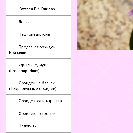
Каттлея Blc. Durigan
Лелии
Пафиопедилюмы
Предзаказ орхидеи
Бразилии
Фрагмипедиум
(Phragmipedium)
Орхидеи на блоках
(Террариумные орхидеи)
Орхидея купить (разные)
Орхидеи подростки
Целогины