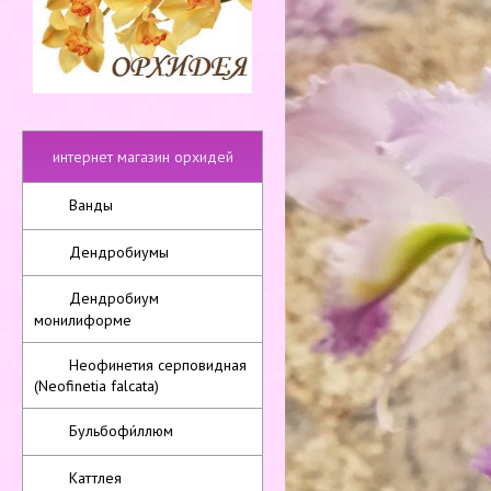
интернет магазин орхидей
Ванды
Дендробиумы
Дендробиум
монилиформе
Неофинетия серповидная
(Neofinetia falcata)
Бульбофи́ллюм
Каттлея