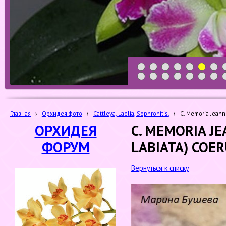
1
2
3
4
5
6
7
19
20
21
22
23
24
25
Главная
›
Орхидея фото
›
Cattleya, Laelia, Sophronitis.
›
C. Memoria Jeanne
ОРХИДЕЯ
C. MEMORIA JE
ФОРУМ
LABIATA) COER
Вернуться к списку