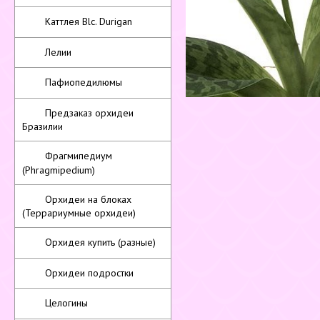
Каттлея Blc. Durigan
Лелии
Пафиопедилюмы
Предзаказ орхидеи
Бразилии
Фрагмипедиум
(Phragmipedium)
Орхидеи на блоках
(Террариумные орхидеи)
Орхидея купить (разные)
Орхидеи подростки
Целогины