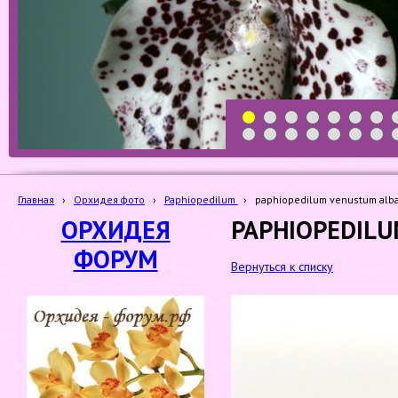
1
2
3
4
5
6
7
19
20
21
22
23
24
25
Главная
›
Орхидея фото
›
Paphiopedilum
›
paphiopedilum venustum alba 
ОРХИДЕЯ
PAPHIOPEDILU
ФОРУМ
Вернуться к списку