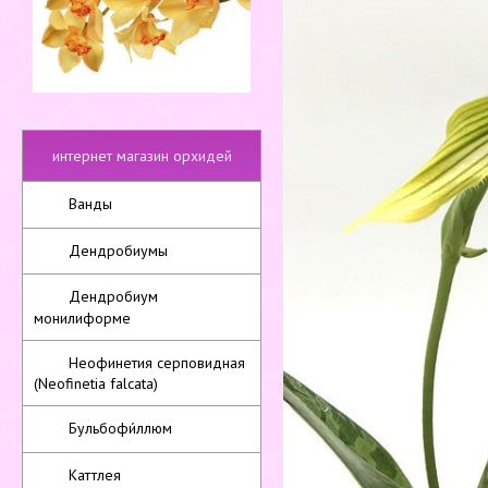
интернет магазин орхидей
Ванды
Дендробиумы
Дендробиум
монилиформе
Неофинетия серповидная
(Neofinetia falcata)
Бульбофи́ллюм
Каттлея