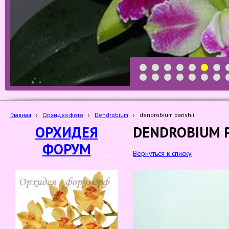
1
2
3
4
5
6
7
19
20
21
22
23
24
25
Главная
›
Орхидея фото
›
Dendrobium
›
dendrobium parishii
ОРХИДЕЯ
DENDROBIUM P
ФОРУМ
Вернуться к списку