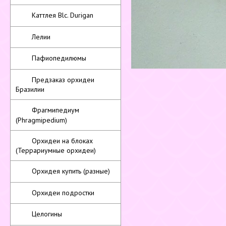
Каттлея Blc. Durigan
Лелии
Пафиопедилюмы
Предзаказ орхидеи
Бразилии
Фрагмипедиум
(Phragmipedium)
Орхидеи на блоках
(Террариумные орхидеи)
Орхидея купить (разные)
Орхидеи подростки
Целогины