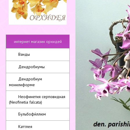
интернет магазин орхидей
Ванды
Дендробиумы
Дендробиум
монилиформе
Неофинетия серповидная
(Neofinetia falcata)
Бульбофи́ллюм
Каттлея