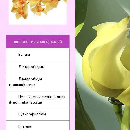
интернет магазин орхидей
Ванды
Дендробиумы
Дендробиум
монилиформе
Неофинетия серповидная
(Neofinetia falcata)
Бульбофи́ллюм
Каттлея