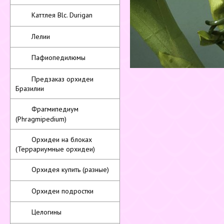
Каттлея Blc. Durigan
Лелии
Пафиопедилюмы
Предзаказ орхидеи
Бразилии
Фрагмипедиум
(Phragmipedium)
Орхидеи на блоках
(Террариумные орхидеи)
Орхидея купить (разные)
Орхидеи подростки
Целогины