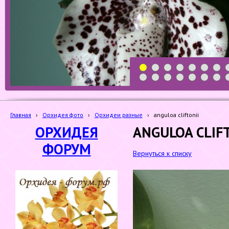
1
2
3
4
5
6
7
19
20
21
22
23
24
25
Главная
›
Орхидея фото
›
Орхидеи разные
›
anguloa cliftonii
ОРХИДЕЯ
ANGULOA CLIF
ФОРУМ
Вернуться к списку