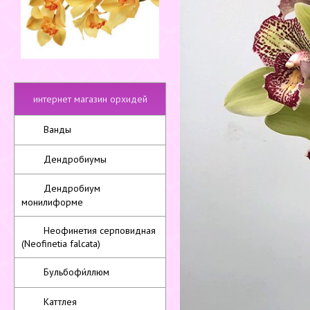
интернет магазин орхидей
Ванды
Дендробиумы
Дендробиум
монилиформе
Неофинетия серповидная
(Neofinetia falcata)
Бульбофи́ллюм
Каттлея