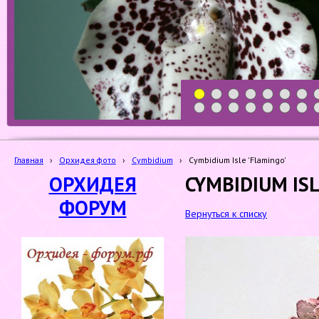
1
2
3
4
5
6
7
19
20
21
22
23
24
25
Главная
›
Орхидея фото
›
Cymbidium
›
Cymbidium Isle 'Flamingo'
ОРХИДЕЯ
CYMBIDIUM ISL
ФОРУМ
Вернуться к списку