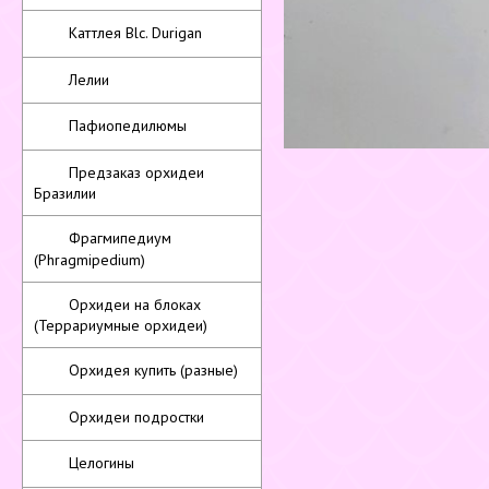
Каттлея Blc. Durigan
Лелии
Пафиопедилюмы
Предзаказ орхидеи
Бразилии
Фрагмипедиум
(Phragmipedium)
Орхидеи на блоках
(Террариумные орхидеи)
Орхидея купить (разные)
Орхидеи подростки
Целогины