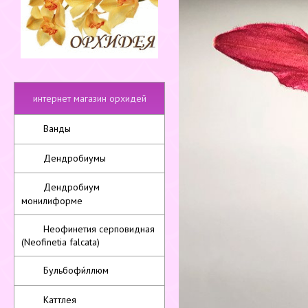
интернет магазин орхидей
Ванды
Дендробиумы
Дендробиум
монилиформе
Неофинетия серповидная
(Neofinetia falcata)
Бульбофи́ллюм
Каттлея