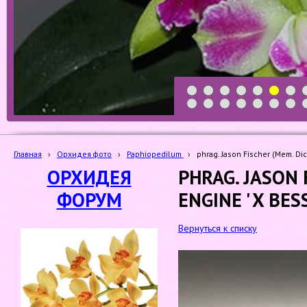
1
2
3
4
5
6
7
19
20
21
22
23
24
25
Главная
›
Орхидея фото
›
Paphiopedilum
›
phrag. Jason Fischer (Mem. Dic
ОРХИДЕЯ
PHRAG. JASON 
ФОРУМ
ENGINE ' X BESS
Вернуться к списку