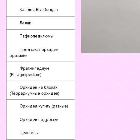
Каттлея Blc. Durigan
Лелии
Пафиопедилюмы
Предзаказ орхидеи
Бразилии
Фрагмипедиум
(Phragmipedium)
Орхидеи на блоках
(Террариумные орхидеи)
Орхидея купить (разные)
Орхидеи подростки
Целогины