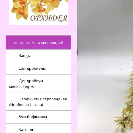
интернет магазин орхидей
Ванды
Дендробиумы
Дендробиум
монилиформе
Неофинетия серповидная
(Neofinetia falcata)
Бульбофи́ллюм
Каттлея