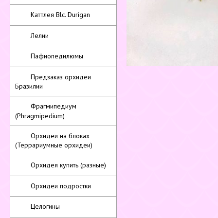
Каттлея Blc. Durigan
Лелии
Пафиопедилюмы
Предзаказ орхидеи
Бразилии
Фрагмипедиум
(Phragmipedium)
Орхидеи на блоках
(Террариумные орхидеи)
Орхидея купить (разные)
Орхидеи подростки
Целогины