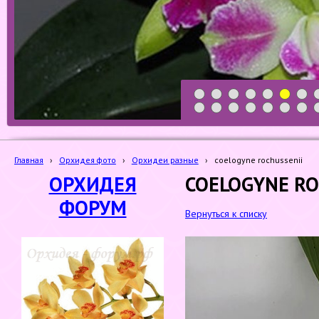
1
2
3
4
5
6
7
19
20
21
22
23
24
25
Главная
›
Орхидея фото
›
Орхидеи разные
›
coelogyne rochussenii
ОРХИДЕЯ
COELOGYNE RO
ФОРУМ
Вернуться к списку