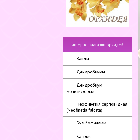
интернет магазин орхидей
Ванды
Дендробиумы
Дендробиум
монилиформе
Неофинетия серповидная
(Neofinetia falcata)
Бульбофи́ллюм
Каттлея