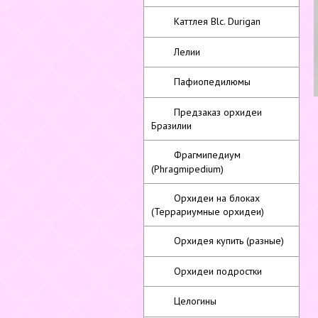
Каттлея Blc. Durigan
Лелии
Пафиопедилюмы
Предзаказ орхидеи
Бразилии
Фрагмипедиум
(Phragmipedium)
Орхидеи на блоках
(Террариумные орхидеи)
Орхидея купить (разные)
Орхидеи подростки
Целогины