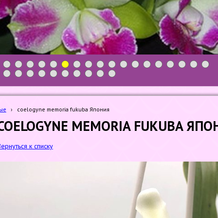
1
2
3
4
5
6
7
8
9
10
11
12
13
14
15
16
17
18
19
20
21
22
23
24
25
26
27
28
ые
›
coelogyne memoria fukuba Япония
COELOGYNE MEMORIA FUKUBA ЯПО
Вернуться к списку