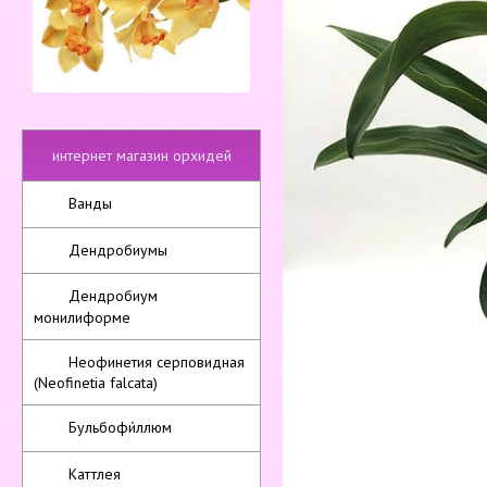
интернет магазин орхидей
Ванды
Дендробиумы
Дендробиум
монилиформе
Неофинетия серповидная
(Neofinetia falcata)
Бульбофи́ллюм
Каттлея