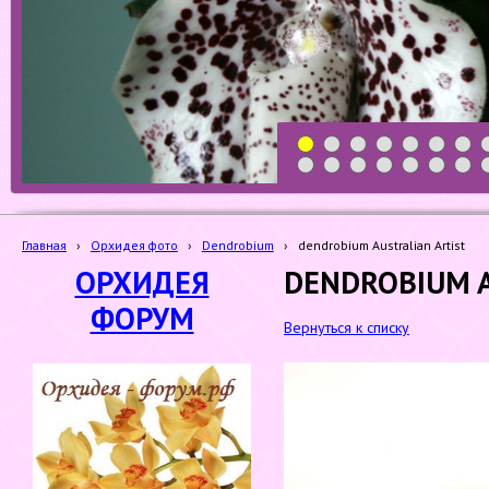
1
2
3
4
5
6
7
19
20
21
22
23
24
25
Главная
›
Орхидея фото
›
Dendrobium
›
dendrobium Australian Artist
ОРХИДЕЯ
DENDROBIUM A
ФОРУМ
Вернуться к списку