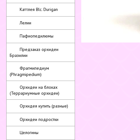
Каттлея Blc. Durigan
Лелии
Пафиопедилюмы
Предзаказ орхидеи
Бразилии
Фрагмипедиум
(Phragmipedium)
Орхидеи на блоках
(Террариумные орхидеи)
Орхидея купить (разные)
Орхидеи подростки
Целогины