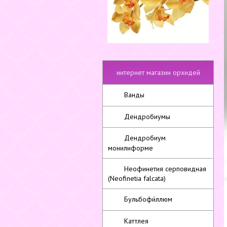
интернет магазин орхидей
Ванды
Дендробиумы
Дендробиум
монилиформе
Неофинетия серповидная
(Neofinetia falcata)
Бульбофи́ллюм
Каттлея