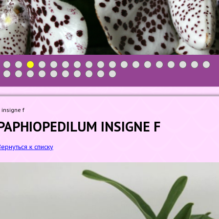
1
2
3
4
5
6
7
8
9
10
11
12
13
14
15
16
17
18
19
20
21
22
23
24
25
26
27
28
insigne f
PAPHIOPEDILUM INSIGNE F
Вернуться к списку