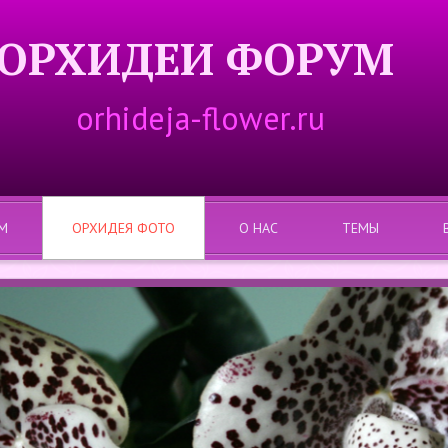
ОРХИДЕИ ФОРУМ
orhideja-flower.ru
М
ОРХИДЕЯ ФОТО
О НАС
ТЕМЫ