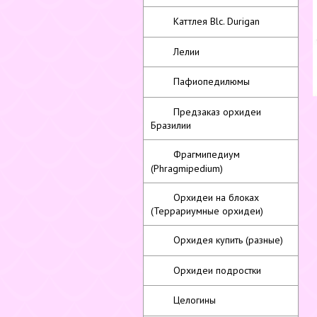
Каттлея Blc. Durigan
Лелии
Пафиопедилюмы
Предзаказ орхидеи
Бразилии
Фрагмипедиум
(Phragmipedium)
Орхидеи на блоках
(Террариумные орхидеи)
Орхидея купить (разные)
Орхидеи подростки
Целогины