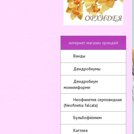
интернет магазин орхидей
Ванды
Дендробиумы
Дендробиум
монилиформе
Неофинетия серповидная
(Neofinetia falcata)
Бульбофи́ллюм
Каттлея