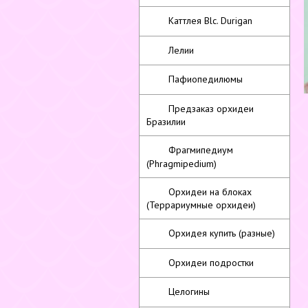
Каттлея Blc. Durigan
Лелии
Пафиопедилюмы
Предзаказ орхидеи
Бразилии
Фрагмипедиум
(Phragmipedium)
Орхидеи на блоках
(Террариумные орхидеи)
Орхидея купить (разные)
Орхидеи подростки
Целогины