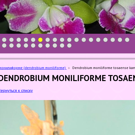
1
2
3
4
5
6
7
8
9
10
11
12
13
14
15
16
17
18
19
20
21
22
23
24
25
26
27
28
онилиформе (dendrobium moniliforme)
›
Dendrobium moniliforme tosaense kam
DENDROBIUM MONILIFORME TOSAE
Вернуться к списку