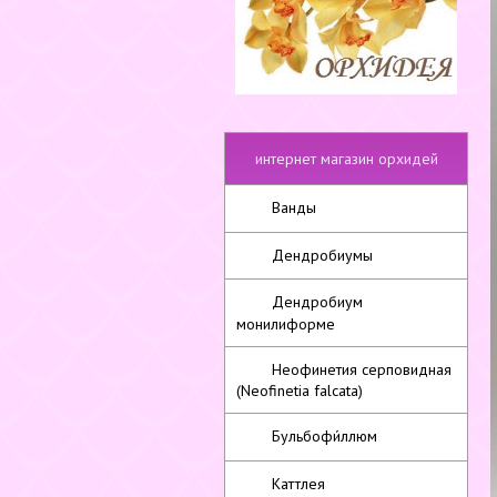
интернет магазин орхидей
Ванды
Дендробиумы
Дендробиум
монилиформе
Неофинетия серповидная
(Neofinetia falcata)
Бульбофи́ллюм
Каттлея