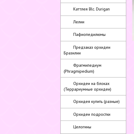
Каттлея Blc. Durigan
Лелии
Пафиопедилюмы
Предзаказ орхидеи
Бразилии
Фрагмипедиум
(Phragmipedium)
Орхидеи на блоках
(Террариумные орхидеи)
Орхидея купить (разные)
Орхидеи подростки
Целогины