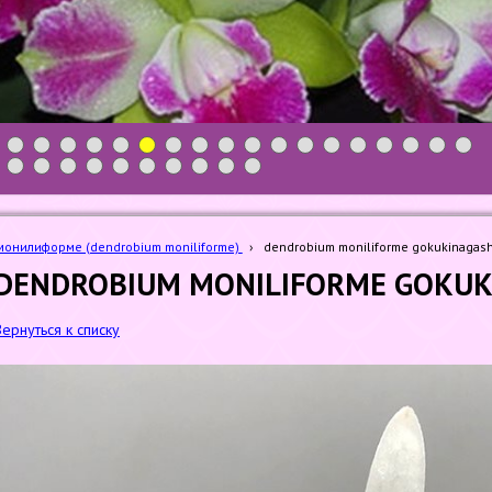
1
2
3
4
5
6
7
8
9
10
11
12
13
14
15
16
17
18
19
20
21
22
23
24
25
26
27
28
онилиформе (dendrobium moniliforme)
›
dendrobium moniliforme gokukinagash
DENDROBIUM MONILIFORME GOKUK
Вернуться к списку