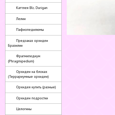
Каттлея Blc. Durigan
Лелии
Пафиопедилюмы
Предзаказ орхидеи
Бразилии
Фрагмипедиум
(Phragmipedium)
Орхидеи на блоках
(Террариумные орхидеи)
Орхидея купить (разные)
Орхидеи подростки
Целогины