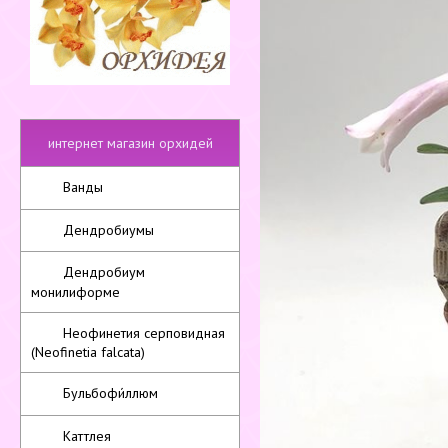
интернет магазин орхидей
Ванды
Дендробиумы
Дендробиум
монилиформе
Неофинетия серповидная
(Neofinetia falcata)
Бульбофи́ллюм
Каттлея