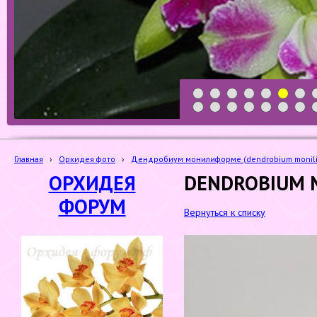
1
2
3
4
5
6
7
19
20
21
22
23
24
25
Главная
›
Орхидея фото
›
Дендробиум монилиформе (dendrobium monil
ОРХИДЕЯ
DENDROBIUM 
ФОРУМ
Вернуться к списку