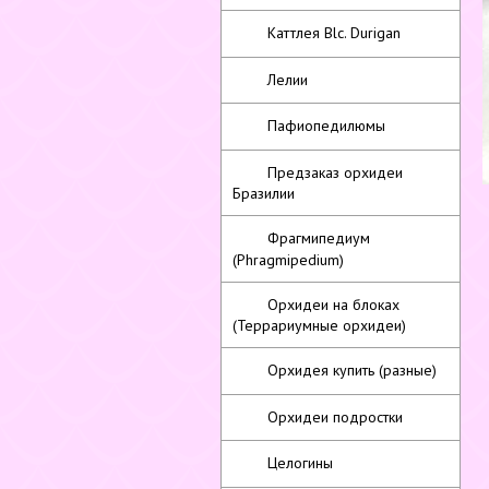
Каттлея Blc. Durigan
Лелии
Пафиопедилюмы
Предзаказ орхидеи
Бразилии
Фрагмипедиум
(Phragmipedium)
Орхидеи на блоках
(Террариумные орхидеи)
Орхидея купить (разные)
Орхидеи подростки
Целогины