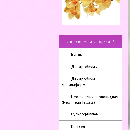
интернет магазин орхидей
Ванды
Дендробиумы
Дендробиум
монилиформе
Неофинетия серповидная
(Neofinetia falcata)
Бульбофи́ллюм
Каттлея