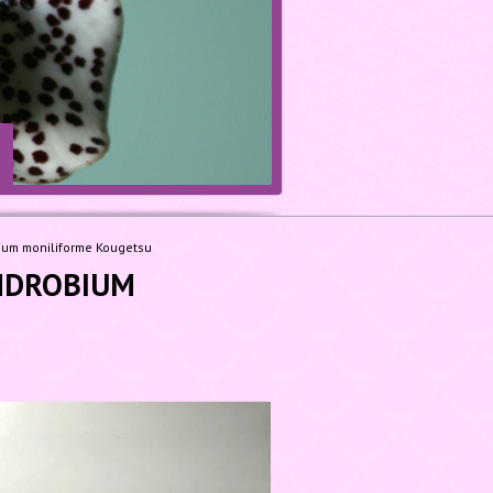
m moniliforme Kougetsu
NDROBIUM