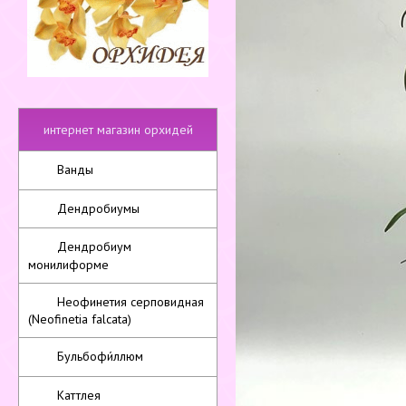
интернет магазин орхидей
Ванды
Дендробиумы
Дендробиум
монилиформе
Неофинетия серповидная
(Neofinetia falcata)
Бульбофи́ллюм
Каттлея