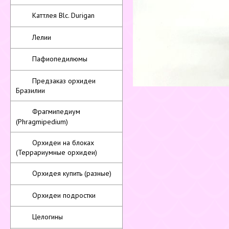
Каттлея Blc. Durigan
Лелии
Пафиопедилюмы
Предзаказ орхидеи
Бразилии
Фрагмипедиум
(Phragmipedium)
Орхидеи на блоках
(Террариумные орхидеи)
Орхидея купить (разные)
Орхидеи подростки
Целогины