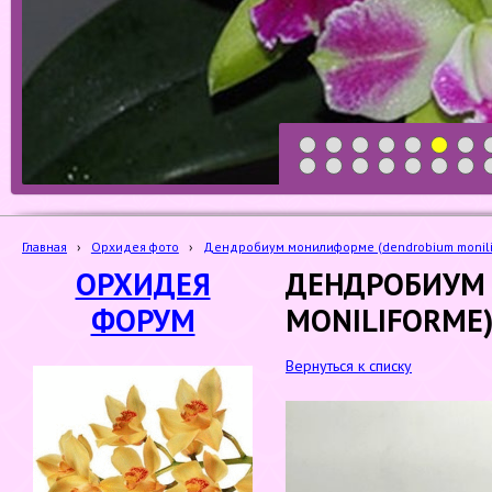
1
2
3
4
5
6
7
19
20
21
22
23
24
25
Главная
›
Орхидея фото
›
Дендробиум монилиформе (dendrobium monil
ОРХИДЕЯ
ДЕНДРОБИУМ
ФОРУМ
MONILIFORME)
Вернуться к списку