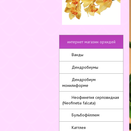
интернет магазин орхидей
Ванды
Дендробиумы
Дендробиум
монилиформе
Неофинетия серповидная
(Neofinetia falcata)
Бульбофи́ллюм
Каттлея