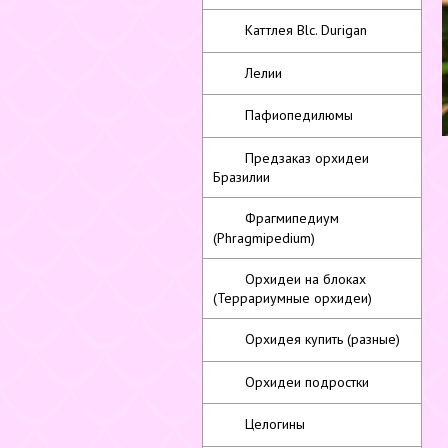
Каттлея Blc. Durigan
Лелии
Пафиопедилюмы
Предзаказ орхидеи
Бразилии
Фрагмипедиум
(Phragmipedium)
Орхидеи на блоках
(Террариумные орхидеи)
Орхидея купить (разные)
Орхидеи подростки
Целогины