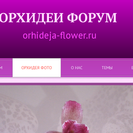
ОРХИДЕИ ФОРУМ
orhideja-flower.ru
М
ОРХИДЕЯ ФОТО
О НАС
ТЕМЫ