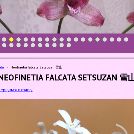
1
2
3
4
5
6
7
8
9
10
11
12
13
14
15
16
17
18
19
20
21
22
23
24
25
26
27
28
ata
›
Neofinetia falcata Setsuzan 雪山
NEOFINETIA FALCATA SETSUZAN 雪
Вернуться к списку