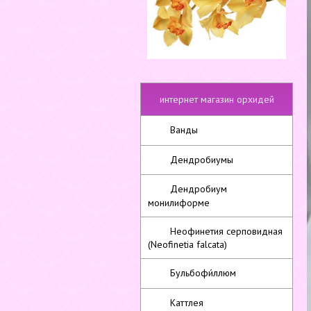
интернет магазин орхидей
Ванды
Дендробиумы
Дендробиум
монилиформе
Неофинетия серповидная
(Neofinetia falcata)
Бульбофи́ллюм
Каттлея