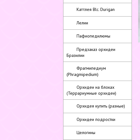
Каттлея Blc. Durigan
Лелии
Пафиопедилюмы
Предзаказ орхидеи
Бразилии
Фрагмипедиум
(Phragmipedium)
Орхидеи на блоках
(Террариумные орхидеи)
Орхидея купить (разные)
Орхидеи подростки
Целогины