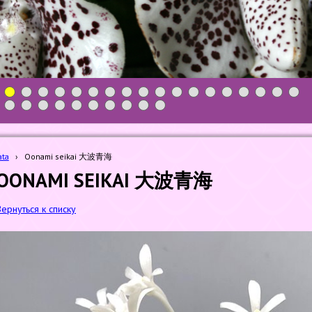
1
2
3
4
5
6
7
8
9
10
11
12
13
14
15
16
17
18
19
20
21
22
23
24
25
26
27
28
ata
›
Oonami seikai 大波青海
OONAMI SEIKAI 大波青海
Вернуться к списку