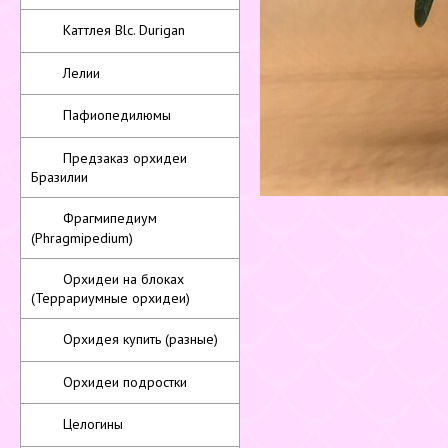
Каттлея Blc. Durigan
Лелии
Пафиопедилюмы
Предзаказ орхидеи
Бразилии
Фрагмипедиум
(Phragmipedium)
Орхидеи на блоках
(Террариумные орхидеи)
Орхидея купить (разные)
Орхидеи подростки
Целогины