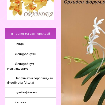
интернет магазин орхидей
Ванды
Дендробиумы
Дендробиум
монилиформе
Неофинетия серповидная
(Neofinetia falcata)
Бульбофи́ллюм
Каттлея