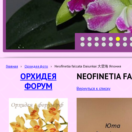
1
2
3
4
5
6
7
19
20
21
22
23
24
25
Главная
›
Орхидея фото
›
Neofinetia falcata Daiunkai 大雲海 Япония
ОРХИДЕЯ
NEOFINETIA F
ФОРУМ
Вернуться к списку